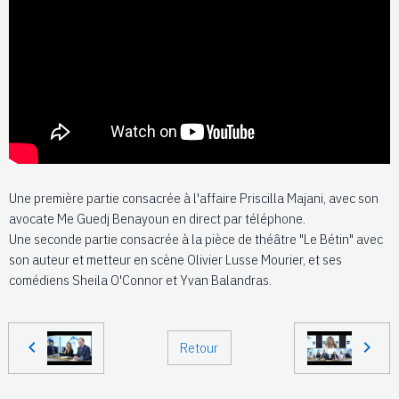
Une première partie consacrée à l'affaire Priscilla Majani, avec son
avocate Me Guedj Benayoun en direct par téléphone.
Une seconde partie consacrée à la pièce de théâtre "Le Bétin" avec
son auteur et metteur en scène Olivier Lusse Mourier, et ses
comédiens Sheila O'Connor et Yvan Balandras.
Retour