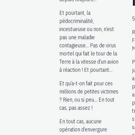
Et pourtant, la
5
pédocriminalité,
incestueuse ou non, n’est
R
pas une maladie
F
contagieuse… Pas de virus
M
mortel qui fait le tour de la
Terre à la vitesse d’un avion
P
à réaction ! Et pourtant…
j
a
Et qu’a-t-on fait pour ces
p
millions de petites victimes
a
? Rien, ou si peu… En tout
p
cas, pas assez !
t
s
En tout cas, aucune
s
opération d’envergure