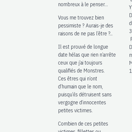
nombreux à le penser…
Y
D
Vous me trouvez bien
d
pessimiste ? Aurais-je des
3
raisons de ne pas l’être ?...
R
Il est prouvé de longue
D
date hélas que rien n’arrête
m
ceux que j’ai toujours
M
qualifiés de Monstres.
1
Ces êtres qui n’ont
d’humain que le nom,
puisqu’ils détruisent sans
vergogne d’innocentes
petites victimes.
Combien de ces petites
victimes, fillettes ou