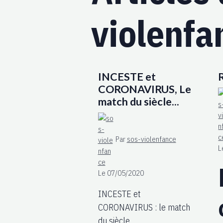
violenfa
INCESTE et
CORONAVIRUS, Le
match du siècle...
Par
sos-violenfance
L
Le 07/05/2020
INCESTE et
CORONAVIRUS : le match
du siècle...