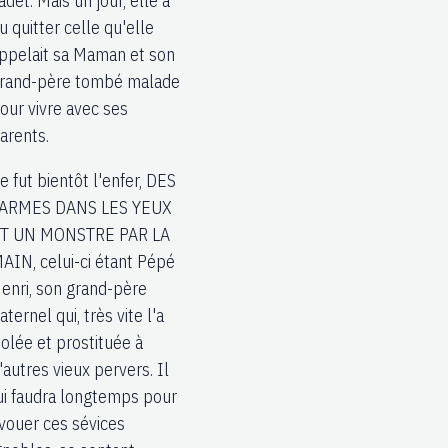
adet. Mais un jour, elle a
u quitter celle qu'elle
ppelait sa Maman et son
rand-père tombé malade
our vivre avec ses
arents.
e fut bientôt l'enfer, DES
ARMES DANS LES YEUX
T UN MONSTRE PAR LA
AIN, celui-ci étant Pépé
enri, son grand-père
aternel qui, très vite l'a
iolée et prostituée à
'autres vieux pervers. Il
ui faudra longtemps pour
vouer ces sévices