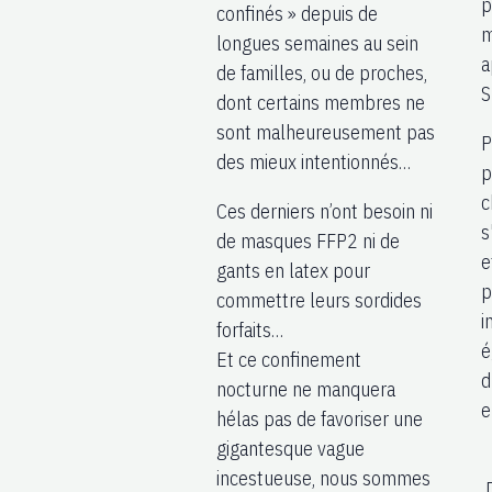
p
confinés » depuis de
m
longues semaines au sein
a
de familles, ou de proches,
S
dont certains membres ne
sont malheureusement pas
P
des mieux intentionnés…
p
c
Ces derniers n’ont besoin ni
s
de masques FFP2 ni de
e
gants en latex pour
p
commettre leurs sordides
i
forfaits…
é
Et ce confinement
d
nocturne ne manquera
e
hélas pas de favoriser une
gigantesque vague
incestueuse, nous sommes
D