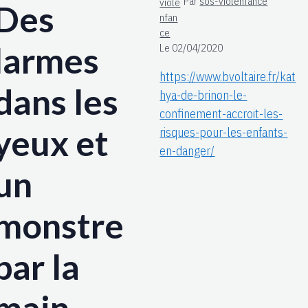
Par
sos-violenfance
Des
larmes
Le 02/04/2020
https://www.bvoltaire.fr/kat
dans les
hya-de-brinon-le-
confinement-accroit-les-
yeux et
risques-pour-les-enfants-
en-danger/
un
monstre
par la
main