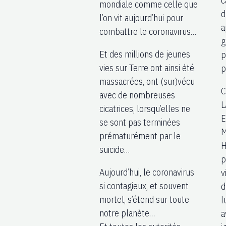
c
mondiale comme celle que
d
l’on vit aujourd’hui pour
a
combattre le coronavirus…
g
Et des millions de jeunes
p
vies sur Terre ont ainsi été
p
massacrées, ont (sur)vécu
C
avec de nombreuses
L
cicatrices, lorsqu’elles ne
E
se sont pas terminées
M
prématurément par le
H
suicide…
p
Aujourd’hui, le coronavirus
v
si contagieux, et souvent
d
mortel, s’étend sur toute
l
notre planète…
a