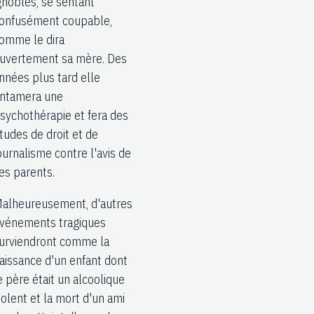
gnobles, se sentant
onfusément coupable,
omme le dira
uvertement sa mère. Des
nnées plus tard elle
ntamera une
sychothérapie et fera des
tudes de droit et de
ournalisme contre l'avis de
es parents.
alheureusement, d'autres
vénements tragiques
urviendront comme la
aissance d'un enfant dont
e père était un alcoolique
iolent et la mort d'un ami