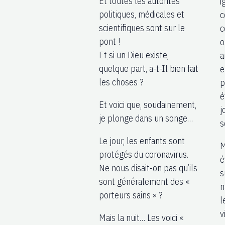
Et toutes les autorités
i
politiques, médicales et
c
scientifiques sont sur le
c
pont !
o
Et si un Dieu existe,
a
quelque part, a-t-Il bien fait
e
les choses ?
p
é
Et voici que, soudainement,
j
je plonge dans un songe…
s
Le jour, les enfants sont
M
protégés du coronavirus.
é
Ne nous disait-on pas qu’ils
s
sont généralement des «
n
porteurs sains » ?
l
v
Mais la nuit… Les voici «