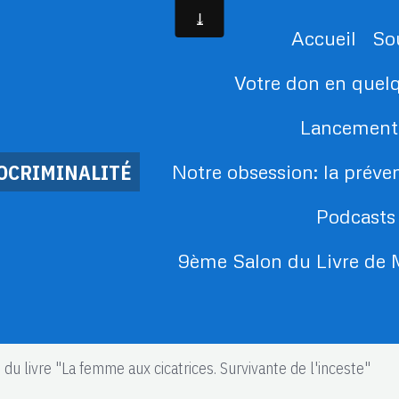
Accueil
So
Votre don en quelqu
Lancement
DOCRIMINALITÉ
Notre obsession: la préve
Podcasts
9ème Salon du Livre d
du livre "La femme aux cicatrices. Survivante de l'inceste"