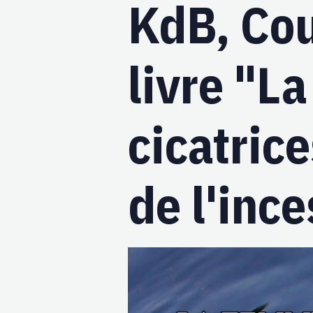
KdB, Cou
livre "L
cicatric
de l'ince